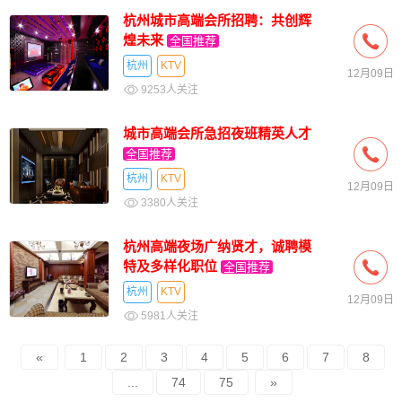
杭州城市高端会所招聘：共创辉
煌未来
全国推荐
杭州
KTV
12月09日
9253人关注
城市高端会所急招夜班精英人才
全国推荐
杭州
KTV
12月09日
3380人关注
杭州高端夜场广纳贤才，诚聘模
特及多样化职位
全国推荐
杭州
KTV
12月09日
5981人关注
«
1
2
3
4
5
6
7
8
...
74
75
»