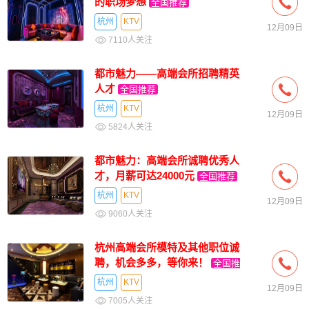
的职场梦想
全国推荐
杭州
KTV
12月09日
7110人关注
都市魅力——高端会所招聘精英
人才
全国推荐
杭州
KTV
12月09日
5824人关注
都市魅力：高端会所诚聘优秀人
才，月薪可达24000元
全国推荐
杭州
KTV
12月09日
9060人关注
杭州高端会所模特及其他职位诚
聘，机会多多，等你来！
全国推
荐
杭州
KTV
12月09日
7005人关注