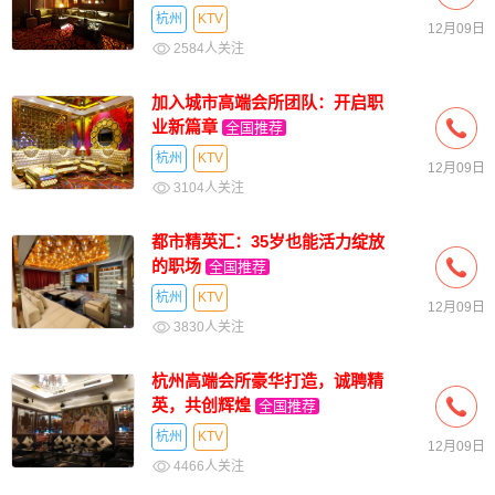
杭州
KTV
12月09日
2584人关注
加入城市高端会所团队：开启职
业新篇章
全国推荐
杭州
KTV
12月09日
3104人关注
都市精英汇：35岁也能活力绽放
的职场
全国推荐
杭州
KTV
12月09日
3830人关注
杭州高端会所豪华打造，诚聘精
英，共创辉煌
全国推荐
杭州
KTV
12月09日
4466人关注