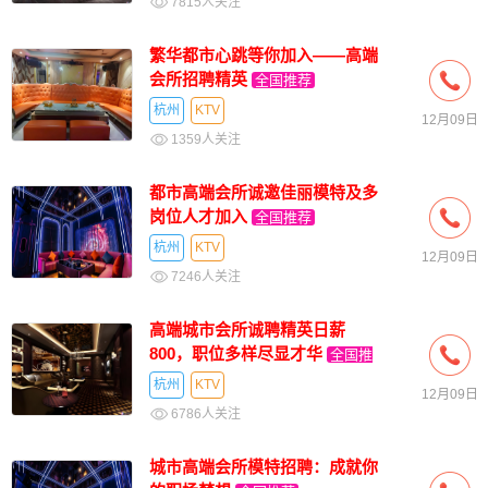
7815人关注
繁华都市心跳等你加入——高端
会所招聘精英
全国推荐
杭州
KTV
12月09日
1359人关注
都市高端会所诚邀佳丽模特及多
岗位人才加入
全国推荐
杭州
KTV
12月09日
7246人关注
高端城市会所诚聘精英日薪
800，职位多样尽显才华
全国推
荐
杭州
KTV
12月09日
6786人关注
城市高端会所模特招聘：成就你