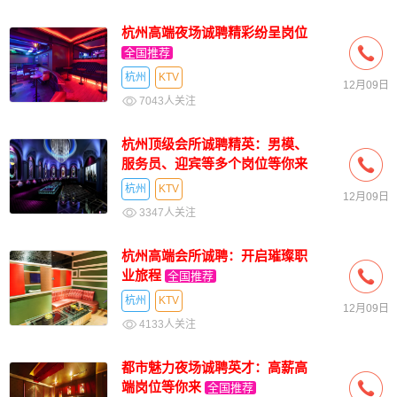
杭州高端夜场诚聘精彩纷呈岗位
全国推荐
杭州
KTV
12月09日
7043人关注
杭州顶级会所诚聘精英：男模、
服务员、迎宾等多个岗位等你来
挑战
全国推荐
杭州
KTV
12月09日
3347人关注
杭州高端会所诚聘：开启璀璨职
业旅程
全国推荐
杭州
KTV
12月09日
4133人关注
都市魅力夜场诚聘英才：高薪高
端岗位等你来
全国推荐