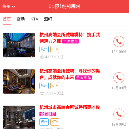
51夜场招聘网
杭州
首页
夜场
KTV
酒吧
杭州高端会所诚聘模特：携手共
创魅力之都
全国推荐
杭州
KTV
12月09日
4327人关注
杭州高端会所诚聘：寻找你的舞
台，成就你的未来
全国推荐
杭州
KTV
12月09日
1523人关注
杭州城市高端会所诚聘精英才俊
全国推荐
杭州
KTV
12月09日