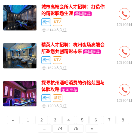
城市高端会所人才招聘：打造你
的精彩职场生涯
全国推荐
杭州
KTV
12月05日
3149人关注
精英人才招聘：杭州夜场高端会
所邀您共创精彩未来
全国推荐
杭州
KTV
12月05日
1629人关注
探寻杭州酒吧消费的价格范围与
体验攻略
全国推荐
杭州
酒吧
12月04日
1200人关注
«
1
2
3
4
5
6
7
8
...
74
75
»