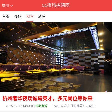
51夜场招聘网
杭州
首页
夜场
KTV
酒吧
杭州奢华夜场诚聘英才，多元岗位等你来
2025-12-17 14:41:08
长期有效
7466
人关注
信息编号：21668