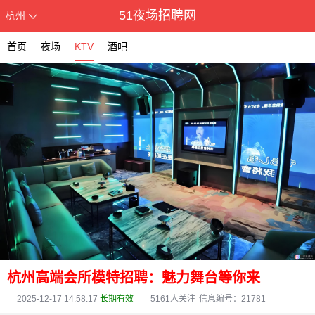
51夜场招聘网
杭州
首页
夜场
KTV
酒吧
杭州高端会所模特招聘：魅力舞台等你来
2025-12-17 14:58:17
长期有效
5161
人关注
信息编号：21781